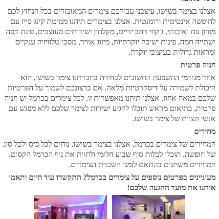
אצלנו בצימר בשושו, עיצבנו עבורכם צימרים המאובזרים בכל הנחוץ לכם
לחופשה אינטימית ורומנטית. אצלנו בצימרים תיהנו ממיטת קינג סייז עם
מזרון נוח ואיכותי, ג'קוזי רחב ידיים, מקלחון ושירותים מעוצבים, פינת קפה
ושתייה חמה, פינות ישיבה יוקרתיות, מיזוג אוויר, מסכי טלוויזיה ענקיים
ומראות גדולות בעיצובי יוקרה.
חניה פרטית
אחד מגורמי ההשפעה החשובים לבחירה בחברתנו צימר בשושו, הוא
היכולת לשמירה על דיסקרטיות מלאה. אם ברצונכם לשמור על הפרטיות
שלכם במאה אחוז, אצלנו תיהנו מאפשרות זו. לכל צימרים בכרמל יש חניה
פרטית, בתיאום מראש תוכלו להגיע ישירות לצימר שלכם ללא מפגש עם
אנשי הצוות של צימר בשושו.
מחירים
המחירים של צימרים בכרמל, אצלנו בצימר בשושו, נוחים לכל כיס ולכל סוג
של חופשה. תוכלו לבלות סוף שבוע חלומי ולחוות את נוף הכרמל הקסום.
המחירים משתנים בהתאם לזמני השכרת הצימרים.
מעוניינים בפרטים נוספים על צימרים בכרמל? התקשרו עוד היום ותאמו
איתנו את מועד ההגעה שלכם!