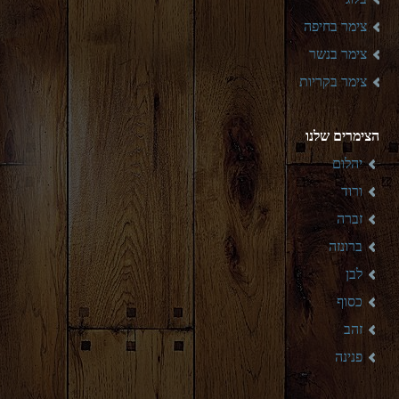
צימר בחיפה
צימר בנשר
צימר בקריות
הצימרים שלנו
יהלום
ורוד
זברה
ברונזה
לבן
כסוף
זהב
פנינה