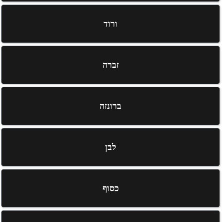
ורוד
זברה
ברונזה
לבן
כסוף