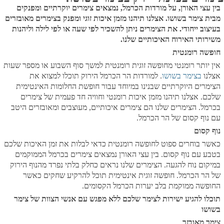
בין עצי האורן, על מורדות הכרמל, נמצאים צימרים יוקרתיים ומפנקים
מבית צימר בשושו. אצלנו תיהנו מזמן איכות זוגי ומפנק בצימרים מאובזרים
בעיצוב ייחודי. את הצימרים ניתן להשכיר לפי שעה או לפי לילה וליהנות
משירותי האירוח האיכותיים שלנו.
חופשה רומנטית
אין יותר רומנטי מחופשה זוגית רומנטית למשך סוף השבוע או מספר שעות
אצלנו
בצימר בשושו
. למורדות הר הכרמל הירוק תוכלו למצוא את
הצימרים היוקרתיים שבנינו במיוחד עבור חופשת החלומות האינטימית
שלכם. אצלנו תיהנו מזמן איכות רומנטי וחוויה חד פעמית של צימרים
בכרמל. הצימרים שלנו הם צימרים איכותיים, מעוצבים ומאובזרים היטב
עם נוף קסום של הר הכרמל.
נוף קסום
כאשר בוחרים ספוט לחופשה רומנטית כדאי לבלות את זמן האיכות שלכם
בטבע עם נוף קסום. בין עצי האורן נמצאים צימרים בכרמל הממוקמים
במיקום נוח להגעה. הצימרים שלנו נראים כחלק בלתי נפרד מהנוף הירוק
של הר הכרמל. חופשה זוגית אינטימית תוכל להרקיע שחקים כאשר
החופשה ממוקמת בלב יערות הכרמל הקסומים.
תוכלו להגיע ישירות לצימר שלכם ללא מפגש עם אנשי הצוות של צימר
בשושו
צימר מאובזר