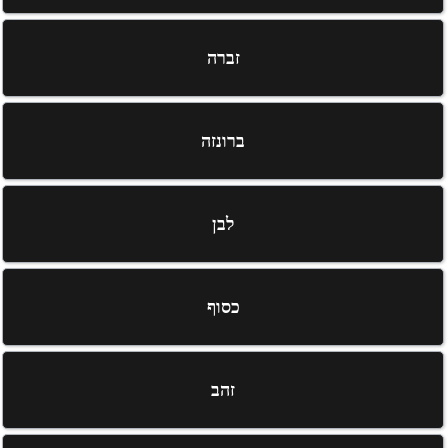
זברה
ברונזה
לבן
כסוף
זהב