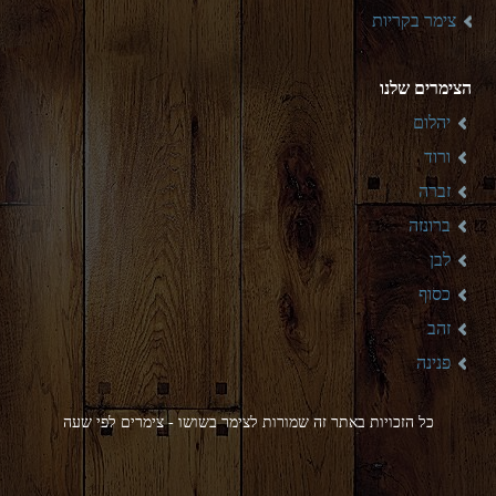
צימר בקריות
הצימרים שלנו
יהלום
ורוד
זברה
ברונזה
לבן
כסוף
זהב
פנינה
כל הזכויות באתר זה שמורות לצימר בשושו - צימרים לפי שעה