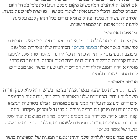
אם אתם זוג אוהבים המחפשים מקום מפלט רגוע ואינטימי מסדר היום
העמוס שלכם, תוכלו להגיע אלינו לצימר בשושו – סוויטות לפי שעה בנשר.
הסוויטות עשירות במגוון פינוקים ומאובזרים בכל הנחוץ לכם על מנת
ליהנות מזמן איכות זוגי למספר שעות.
זמן איכות אינטימי
אין מקום טוב יותר לבלות בו זמן איכות רומנטי ואינטימי מאשר סוויטות
לפי שעה בנשר אצלנו
בצימר בשושו
. הסוויטות שלנו עשירות בכל טוב
ומעוצבות בעיצוב יוקרתי ואיכותי. תוכלו ליהנות מהסוויטות שלנו למספר
שעות קסומות הכוללות חוויה זוגית דיסקרטית ומהנה. העיצוב היוקרתי
מוסיף אווירה רומנטית לחוויית הסוויטות לפי שעה בנשר, אנו מבטיחים
לכם מספר שעות חלומיות.
סוויטה מאובזרת
השכרת סוויטות לפי שעה בנשר אצלנו בצימר בשושו היא ללא ספק חווייה
משתלמת ונוחה. הסוויטות שלנו מאובזרות בכל טוב, מרוהטות ברהיטים
איכותיים ומעוצבות על ידי אמני עיצוב מומחים. אצלנו בסוויטות תמצאו
מיטה זוגית עם מזרון נוח ברמה גבוהה, ג'קוזי גדול ומפנק, מקלחון, פינת
קפה, מיזוג אוויר, טלוויזיה עם מסכים גדולים, מראות מעוצבות ועוד שלל
אביזרים המעניקים אווירה רומנטית לשהותכם אצלנו – סוויטות לפי שעה
בנשר של צימר בשושו.
היכנסו כבר עכשיו לגלריה שלנו ותיהנו ממגוון תמונות של הסוויטות בנשר