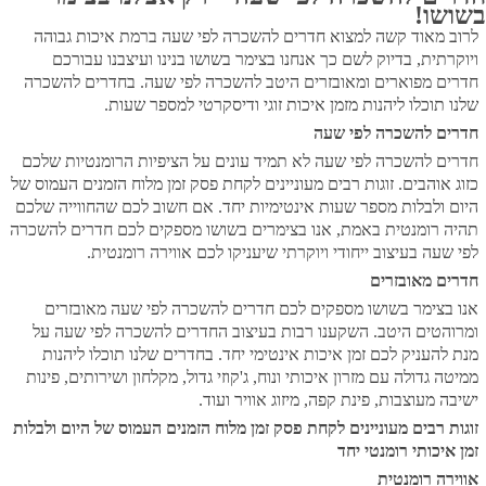
בשושו!
לרוב מאוד קשה למצוא חדרים להשכרה לפי שעה ברמת איכות גבוהה
ויוקרתית, בדיוק לשם כך אנחנו בצימר בשושו בנינו ועיצבנו עבורכם
חדרים מפוארים ומאובזרים היטב להשכרה לפי שעה. בחדרים להשכרה
שלנו תוכלו ליהנות מזמן איכות זוגי ודיסקרטי למספר שעות.
חדרים להשכרה לפי שעה
חדרים להשכרה לפי שעה לא תמיד עונים על הציפיות הרומנטיות שלכם
כזוג אוהבים. זוגות רבים מעוניינים לקחת פסק זמן מלוח הזמנים העמוס של
היום ולבלות מספר שעות אינטימיות יחד. אם חשוב לכם שהחווייה שלכם
תהיה רומנטית באמת, אנו בצימרים בשושו מספקים לכם חדרים להשכרה
לפי שעה בעיצוב ייחודי ויוקרתי שיעניקו לכם אווירה רומנטית.
חדרים מאובזרים
אנו בצימר בשושו מספקים לכם חדרים להשכרה לפי שעה מאובזרים
ומרוהטים היטב. השקענו רבות בעיצוב החדרים להשכרה לפי שעה על
מנת להעניק לכם זמן איכות אינטימי יחד. בחדרים שלנו תוכלו ליהנות
ממיטה גדולה עם מזרון איכותי ונוח, ג'קוזי גדול, מקלחון ושירותים, פינות
ישיבה מעוצבות, פינת קפה, מיזוג אוויר ועוד.
זוגות רבים מעוניינים לקחת פסק זמן מלוח הזמנים העמוס של היום ולבלות
זמן איכותי רומנטי יחד
אווירה רומנטית