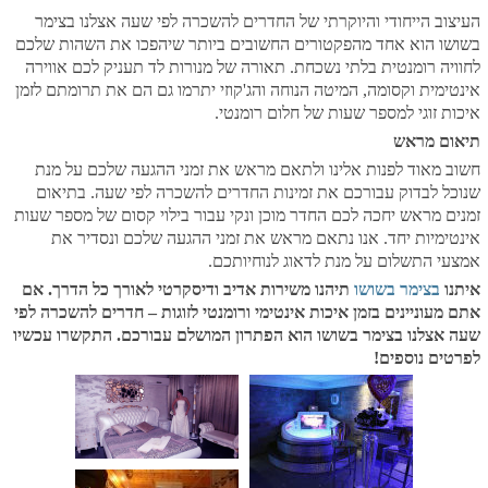
העיצוב הייחודי והיוקרתי של החדרים להשכרה לפי שעה אצלנו בצימר
בשושו הוא אחד מהפקטורים החשובים ביותר שיהפכו את השהות שלכם
לחוויה רומנטית בלתי נשכחת. תאורה של מנורות לד תעניק לכם אווירה
אינטימית וקסומה, המיטה הנוחה והג'קוזי יתרמו גם הם את תרומתם לזמן
איכות זוגי למספר שעות של חלום רומנטי.
תיאום מראש
חשוב מאוד לפנות אלינו ולתאם מראש את זמני ההגעה שלכם על מנת
שנוכל לבדוק עבורכם את זמינות החדרים להשכרה לפי שעה. בתיאום
זמנים מראש יחכה לכם החדר מוכן ונקי עבור בילוי קסום של מספר שעות
אינטימיות יחד. אנו נתאם מראש את זמני ההגעה שלכם ונסדיר את
אמצעי התשלום על מנת לדאוג לנוחיותכם.
איתנו
בצימר בשושו
תיהנו משירות אדיב ודיסקרטי לאורך כל הדרך. אם
אתם מעוניינים בזמן איכות אינטימי ורומנטי לזוגות – חדרים להשכרה לפי
שעה אצלנו בצימר בשושו הוא הפתרון המושלם עבורכם. התקשרו עכשיו
לפרטים נוספים!