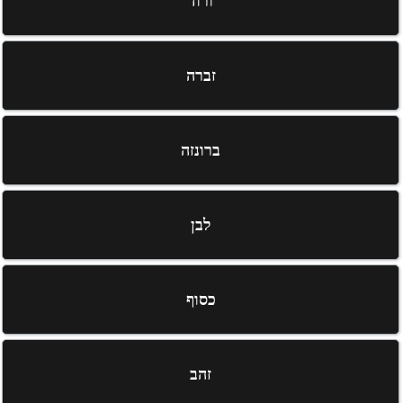
ורוד
זברה
ברונזה
לבן
כסוף
זהב