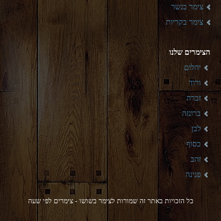
צימר בנשר
צימר בקריות
הצימרים שלנו
יהלום
ורוד
זברה
ברונזה
לבן
כסוף
זהב
פנינה
כל הזכויות באתר זה שמורות לצימר בשושו - צימרים לפי שעה