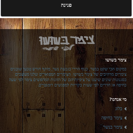
פנינה
צימר בשושו
במקום הכי שקט בנשר, בנוף הררי בגבעת נשר, מוקף חורש טבעי שוכנים
צימרים מרהיבים של צימר בשושו. הצימרים המפוארים שלנו מעוצבים
בסגנונות שונים שיענו על ציפיותיהם של הזוגות המחפשים צימר לפי שעה
בחיפה או חדרים לפי שעות בקריות למפגשים רומנטיים.
מי אנחנו?
בלוג
צימר בחיפה
צימר בנשר