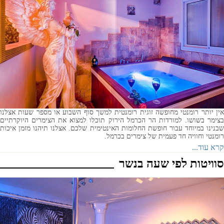
אין יותר רומנטי מחופשה זוגית רומנטית למשך סוף השבוע או מספר שעות אצלנו
בצימר בשושו. למורדות הר הכרמל הירוק תוכלו למצוא את הצימרים היוקרתיים
שבנינו במיוחד עבור חופשת החלומות האינטימית שלכם. אצלנו תיהנו מזמן איכות
רומנטי וחוויה חד פעמית של צימרים בכרמל.
קרא עוד...
סוויטות לפי שעה בנשר