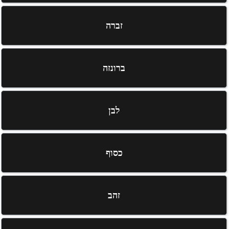
זברה
ברונזה
לבן
כסוף
זהב