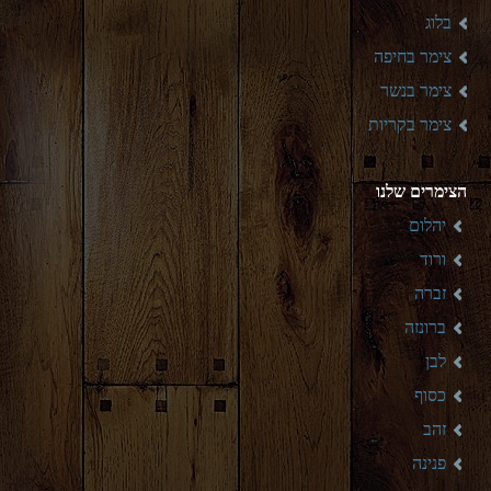
בלוג
צימר בחיפה
צימר בנשר
צימר בקריות
הצימרים שלנו
יהלום
ורוד
זברה
ברונזה
לבן
כסוף
זהב
פנינה