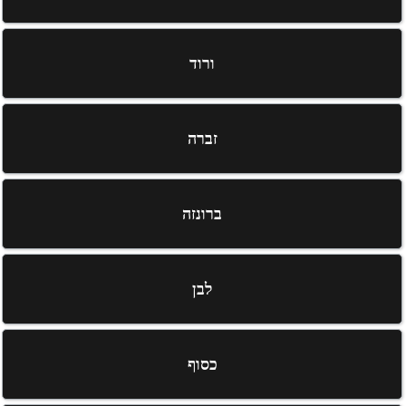
ורוד
זברה
ברונזה
לבן
כסוף