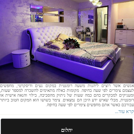
אנשים אשר רוצים ליהנות משעה רומנטית במקום נעים ודיסקרטי, מחפשים
לעצמם צימרים לפי שעה בחיפה. מקומות כאלה מתאימים להשכרה למספר שעות,
ומעניקים למבקרים בהם כמה שעות של ניתוק מהסביבה, בילוי והנאה אישית או
רומנטית, מבלי שאיש ידע היכן הם נמצאים. צימר בשושו הוא המקום הטוב ביותר
עבורכם כאשר אתם מחפשים צימרים לפי שעה בחיפה.
קרא עוד...
יהלום