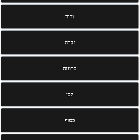
ורוד
זברה
ברונזה
לבן
כסוף