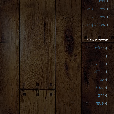
בלוג
צימר בחיפה
צימר בנשר
צימר בקריות
הצימרים שלנו
יהלום
ורוד
זברה
ברונזה
לבן
כסוף
זהב
פנינה