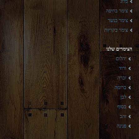
בלוג
צימר בחיפה
צימר בנשר
צימר בקריות
הצימרים שלנו
יהלום
ורוד
זברה
ברונזה
לבן
כסוף
זהב
פנינה