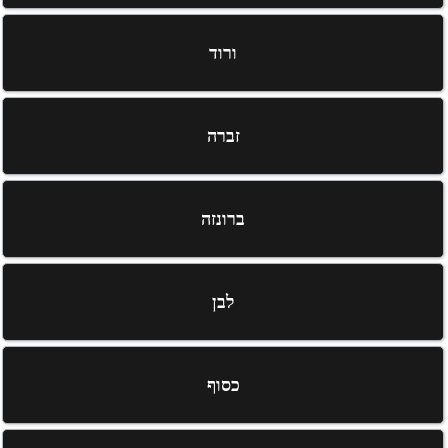
ורוד
זברה
ברונזה
לבן
כסוף