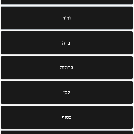
ורוד
זברה
ברונזה
לבן
כסוף