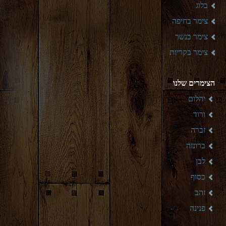
בלוג
צימר בחיפה
צימר בנשר
צימר בקריות
הצימרים שלנו
יהלום
ורוד
זברה
ברונזה
לבן
כסוף
זהב
פנינה