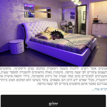
אנשים אשר רוצים ליהנות משעה רומנטית במקום נעים ודיסקרטי, מחפשים
לעצמם צימרים לפי שעה בחיפה. מקומות כאלה מתאימים להשכרה למספר שעות,
ומעניקים למבקרים בהם כמה שעות של ניתוק מהסביבה, בילוי והנאה אישית או
רומנטית, מבלי שאיש ידע היכן הם נמצאים. צימר בשושו הוא המקום הטוב ביותר
עבורכם כאשר אתם מחפשים צימרים לפי שעה בחיפה.
קרא עוד...
יהלום