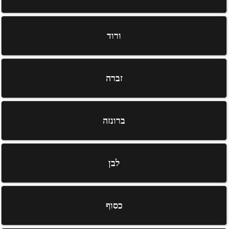
ורוד
זברה
ברונזה
לבן
כסוף