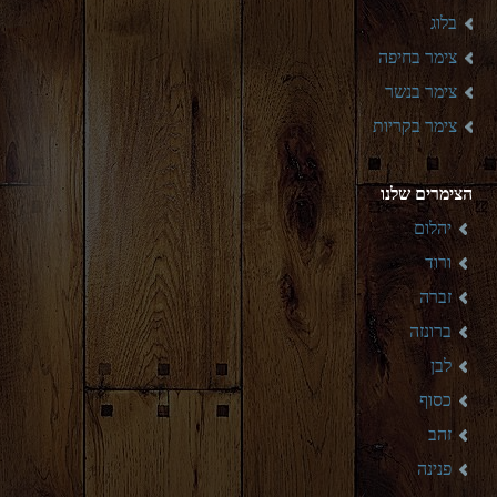
בלוג
צימר בחיפה
צימר בנשר
צימר בקריות
הצימרים שלנו
יהלום
ורוד
זברה
ברונזה
לבן
כסוף
זהב
פנינה