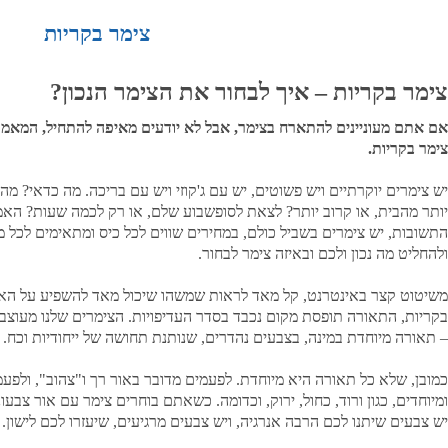
צימר בקריות
צימר בקריות – איך לבחור את הצימר הנכון?
אם אתם מעוניינים להתארח בצימר, אבל לא יודעים מאיפה להתחיל, המאמר 
צימר בקריות.
יש צימרים יוקרתיים ויש פשוטים, יש עם ג'קוזי ויש עם בריכה. מה כדאי? מה
יותר מהבית, או קרוב יותר? לצאת לסופשבוע שלם, או רק לכמה שעות? האמ
התשובות, יש צימרים בשביל כולם, במחירים שווים לכל כיס ומתאימים לכל
ולהחליט מה נכון ולכם ובאיזה צימר לבחור.
משיטוט קצר באינטרנט, קל מאד לראות שמשהו שיכול מאד להשפיע על האוו
בקריות, התאורה תופסת מקום נכבד בסדר העדיפויות. הצימרים שלנו מעוצבי
– תאורה מיוחדת במינה, בצבעים נהדרים, שנותנת תחושה של ייחודיות וכח.
כמובן, שלא כל תאורה היא מיוחדת. לפעמים מדובר באור רך ו"צהוב", ולפע
ומיוחדים, כגון ורוד, כחול, ירוק, וכדומה. כשאתם בוחרים צימר עם אור צבע
יש צבעים שיתנו לכם הרבה אנרגיה, ויש צבעים מרגיעים, שיעזרו לכם לישון.