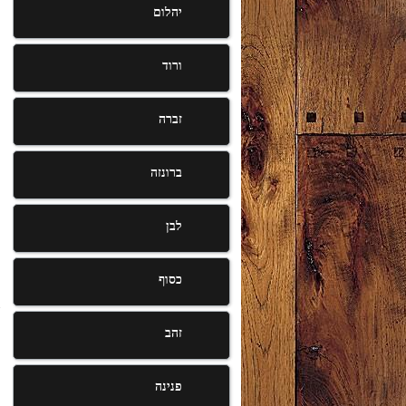
יהלום
ורוד
זברה
ברונזה
לבן
כסוף
זהב
פנינה