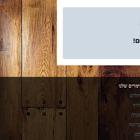
ם!
מרים שלנו
הלום
רוד
ברה
רונזה
בן