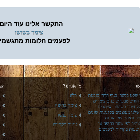
התקשר אלינו עוד היום
לפעמים חלומות מתגשמי
ו
מי אנחנו?
הצי
בלוג
י
 שקט בנשר, בנוף הררי בגבעת
חורש טבעי שוכנים צימרים
צימר בחיפה
ו
ל צימר בשושו. הצימרים
לנו מעוצבים בסגנונות שונים
צימר בנשר
ז
יפיותיהם של הזוגות
ימר לפי שעה בחיפה או
צימר בקריות
ב
 שעות בקריות למפגשים
ל