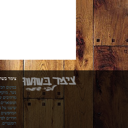
צימר בשוש
במקום הכי
נשר, מוקף 
מרהיבים ש
המפוארים ש
שיענו על צ
המחפשים צ
חדרים לפי
רומנטיים.