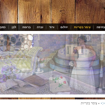
בחיפה
צימר בקריות
יהלום
ורוד
זברה
ברונזה
לבן
כסוף
×¦×
» צימר בקריות