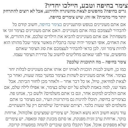
צימר בחיפה וטבע, היילכו יחדיו?
גרים בחיפה? מחפשים לצאת מהשיגרה ולהירגע, אבל לא רוצים להתרחק
יותר מדי מהבית? אז זהו, שיש צימרים בחיפה.
אם אתם מעוניינים בנופש ומתעניינים
בצימר בחיפה
, חשוב קודם כל
להבהיר לעצמכם במה אתם מעוניינים. האם אתם מעוניינים בצימר זוגי או
משפחתי? אם אתם מעוניינים להביא את הילדים שלכם, את ההורים, או
את האחים, אופי הצימר יהיה שונה בתכלית מאשר צימר שכל מהותו הוא
להיות צימר זוגי. לכן כדאי להבהיר לעצמכם את סוג הצימר שאתם
מחפשים, עוד לפני שאתם מחליטים לחשוב על בחירת הצימר עצמו.
צימר בחיפה – מה התוכנית שלכם?
כמו כן, חשוב לבנות תוכנית לאותו יום אותו אתם מעוניינים לבלות יחד
בצימר. אולי אתם מעוניינים לשהות בצימר במשך כמה שעות, ואחר כך
לצאת למוזיאון, טיול, או כל דבר אחר – ולאחר מכן לחזור הביתה. אבל
מצד שני, למה באמת לשלם על יום שלם בצימר, או אפילו לילה שלם, אם
אתם הולכים למקום אחר, וגם בו אתם משלמים? ולשם כך, אנחנו פה.
בצימרים בחיפה, תוכלו להינות גם מיתרונות העיר, וגם מצימר בו אתם
משלמים לפי שעות בלבד. רציתם שעתיים? שילמתם רק על השעתיים.
עוד נושא חשוב הוא נושא האוכל. יש צימרים שמציעים אלכוהול, ארוחת
בוקר, ארוחת ערב זוגית מפנקת, או סתם מכונת קפה ומאפה. יש צימרים
שלא מספקים אוכל, אבל תקבלו בהם שוברים להנחה במסעדה קרובה.