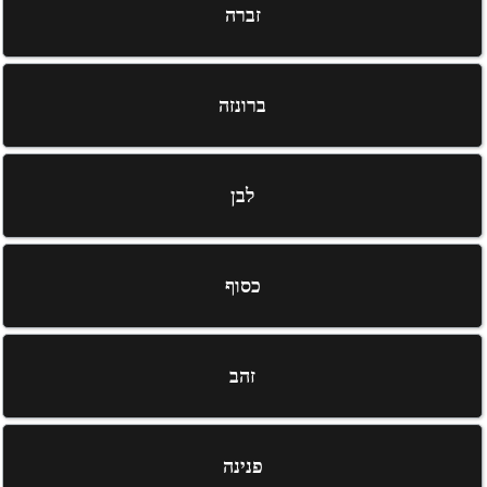
זברה
ברונזה
לבן
כסוף
זהב
פנינה