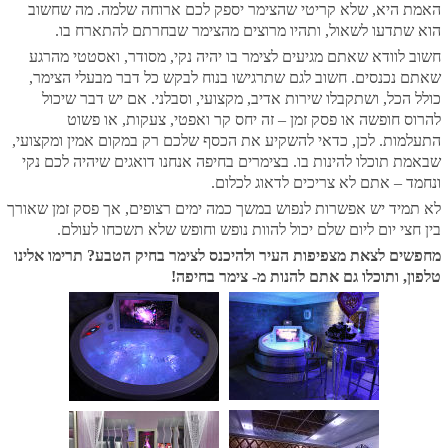
האמת היא, שלא קריטי שהצימר יספק לכם ארוחה שלמה. מה שחשוב
הוא שתדעו לשאול, ותהיו מרוצים מהצימר שבחרתם להתארח בו.
חשוב לוודא שאתם מגיעים לצימר בו יהיה נקי, מסודר, ואסטטי מהרגע
שאתם נכנסים. חשוב לגם שתרגישו בנוח לבקש כל דבר מבעלי הצימר,
כולל הכל, ושתקבלו שירות אדיב, מקצועי, וסבלני. אם יש דבר שיכול
להרוס חופשה או פסק זמן – זה יחס קר ואפטי, צעקות, או פשוט
התעלמות. לכן, כדאי להשקיע את הכסף שלכם רק במקום אמין ומקצועי,
שבאמת תוכלו להינות בו. בצימרים בחיפה אנחנו דואגים שיהיה לכם נקי
ונחמד – אתם לא צריכים לדאוג לכלום.
לא תמיד יש אפשרות לנפוש במשך כמה ימים רצופים, אך פסק זמן שאורך
בין חצי יום ליום שלם יכול להוות נופש וחופש שלא תשכחו לעולם.
מחפשים לצאת מצפיפות העיר ולהיכנס לצימר בחיק הטבע? תרימו אלינו
טלפון, ותוכלו גם אתם להנות מ- צימר בחיפה!