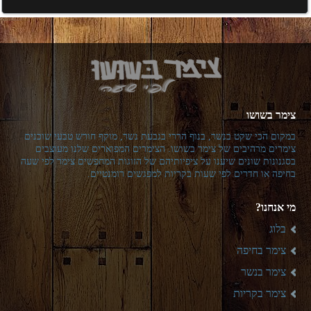
צימר בשושו
במקום הכי שקט בנשר, בנוף הררי בגבעת נשר, מוקף חורש טבעי שוכנים
צימרים מרהיבים של צימר בשושו. הצימרים המפוארים שלנו מעוצבים
בסגנונות שונים שיענו על ציפיותיהם של הזוגות המחפשים צימר לפי שעה
בחיפה או חדרים לפי שעות בקריות למפגשים רומנטיים.
מי אנחנו?
בלוג
צימר בחיפה
צימר בנשר
צימר בקריות