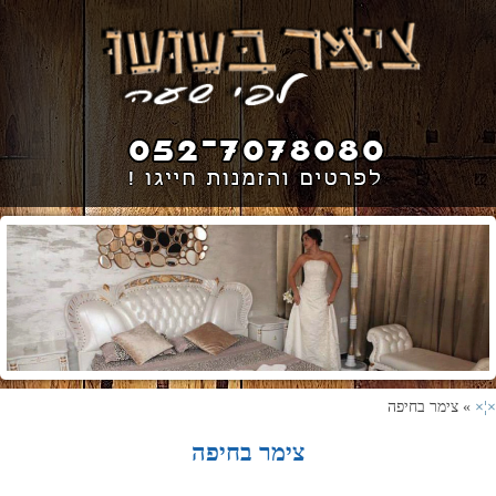
×¦×
» צימר בחיפה
צימר בחיפה